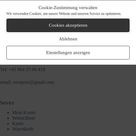
Ihr Weg zu Uns
Cookie-Zustimmung verwalten
Wir verwenden Cookies, um unsere Website und unseren Service zu optimieren.
enerprax- Institut für praktische Energieheilkunde
Jürgen Bergauer, MSc
Cookies akzeptieren
Gartenstraße 6a
A-6700 Bludenz
Ablehnen
Einstellungen anzeigen
Kontakt
Tel:
+43 664 23 06 418
email:
enerprax@gmail.com
Service
Mein Konto
Wunschliste
Kasse
Warenkorb