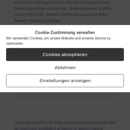
sed ipsum. Nam quam nunc, blandit vel, ridiculus mus.
Donec quam felis, ultricies nec, pellentesque eu, pretium
consectetuer elit. Aenean commodo ligula eget dolor.
Aenean massa. luculvinar.
Cookie-Zustimmung verwalten
Wir verwenden Cookies, um unsere Website und unseren Service zu
optimieren.
Cookies akzeptieren
Ablehnen
Einstellungen anzeigen
Lorem ipsum dolor sit amet, consectet adipiscing elit,sed
do eiusm por incididunt ut labore et dolore magna